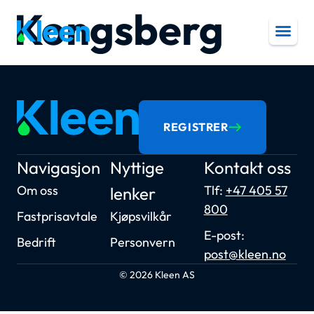
Kongsberg
REGISTRER
Navigasjon
Nyttige
Kontakt oss
Om oss
Tlf:
+47 405 57
lenker
800
Fastprisavtale
Kjøpsvilkår
E-post:
Bedrift
Personvern
post@kleen.no
© 2026 Kleen AS