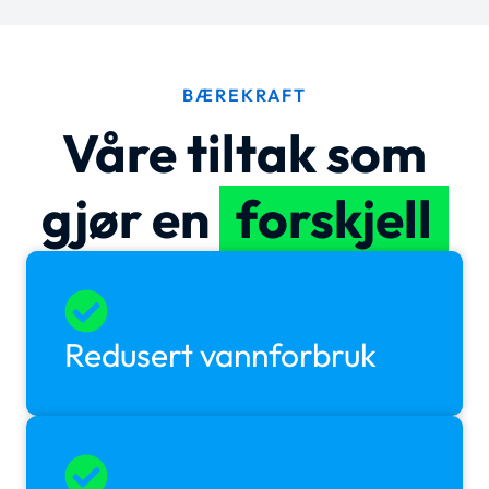
BÆREKRAFT
Våre tiltak som
gjør en
forskjell
Redusert vannforbruk